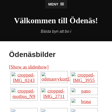
MENY
Välkommen till Ödenäs!
Bästa byn att bo i
Ödenäsbilder
[Show as slideshow]