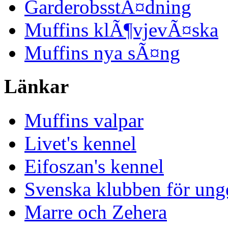
GarderobsstÃ¤dning
Muffins klÃ¶vjevÃ¤ska
Muffins nya sÃ¤ng
Länkar
Muffins valpar
Livet's kennel
Eifoszan's kennel
Svenska klubben för ung
Marre och Zehera