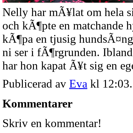
Nelly har mÃ¥lat om hela si
och kÃ¶pte en matchande hy
kÃ¶pa en tjusig hundsÃ¤ng
ni ser i fÃ¶rgrunden. Iblan
har hon kapat Ã¥t sig en e
Publicerad av
Eva
kl 12:03
Kommentarer
Skriv en kommentar!