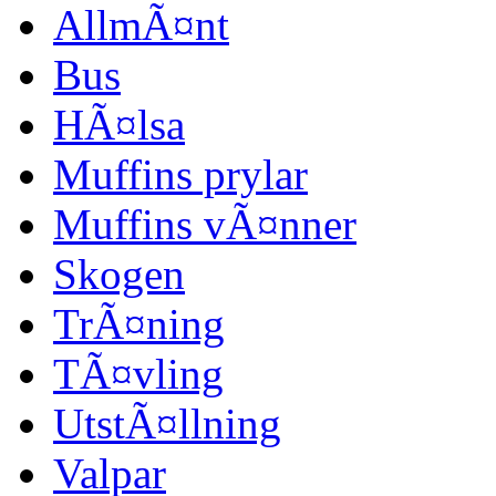
AllmÃ¤nt
Bus
HÃ¤lsa
Muffins prylar
Muffins vÃ¤nner
Skogen
TrÃ¤ning
TÃ¤vling
UtstÃ¤llning
Valpar