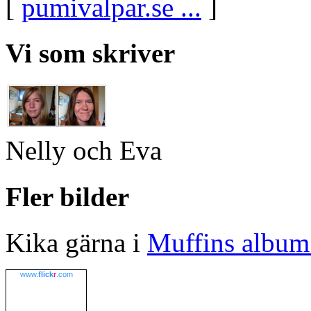
[
pumivalpar.se ...
]
Vi som skriver
Nelly och Eva
Fler bilder
Kika gärna i
Muffins album 
www.
flick
r
.com