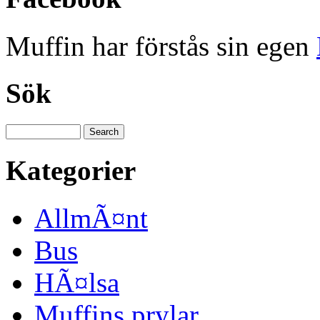
Muffin har förstås sin egen
Sök
Kategorier
AllmÃ¤nt
Bus
HÃ¤lsa
Muffins prylar