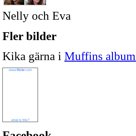
Nelly och Eva
Fler bilder
Kika gärna i
Muffins album 
www.
flick
r
.com
what is this?
Facebook