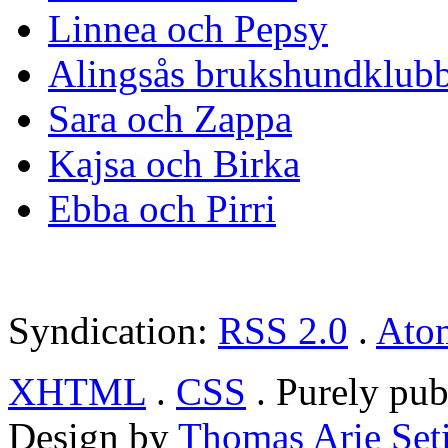
Linnea och Pepsy
Alingsås brukshundklub
Sara och Zappa
Kajsa och Birka
Ebba och Pirri
Syndication:
RSS 2.0
.
Ato
XHTML
.
CSS
. Purely pub
Design by
Thomas Arie Set