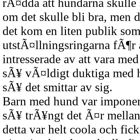
rÃ¤dda att hundarna skulle st
om det skulle bli bra, men d
det kom en liten publik s
utstÃ¤llningsringarna fÃ¶r 
intresserade av att vara m
sÃ¥ vÃ¤ldigt duktiga med h
sÃ¥ det smittar av sig.
Barn med hund var imponer
sÃ¥ trÃ¥ngt det Ã¤r mellan
detta var helt coola och fick 