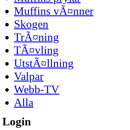
Muffins vÃ¤nner
Skogen
TrÃ¤ning
TÃ¤vling
UtstÃ¤llning
Valpar
Webb-TV
Alla
Login