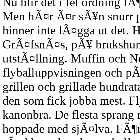
Nu blir det i fel ordning f
Men hÃ¤r Ã¤r sÃ¥n snurr p
hinner inte lÃ¤gga ut det. H
GrÃ¤fsnÃ¤s, pÃ¥ brukshund
utstÃ¤llning. Muffin och Ne
flyballuppvisningen och pÃ
grillen och grillade hundra
den som fick jobba mest. F
kanonbra. De flesta sprang
hoppade med sjÃ¤lva. FÃ¶r 