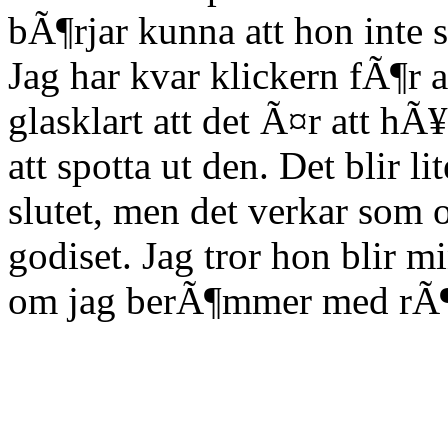
bÃ¶rjar kunna att hon inte s
Jag har kvar klickern fÃ¶r a
glasklart att det Ã¤r att h
att spotta ut den. Det blir 
slutet, men det verkar som
godiset. Jag tror hon blir m
om jag berÃ¶mmer med rÃ¶st