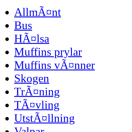
AllmÃ¤nt
Bus
HÃ¤lsa
Muffins prylar
Muffins vÃ¤nner
Skogen
TrÃ¤ning
TÃ¤vling
UtstÃ¤llning
Valpar