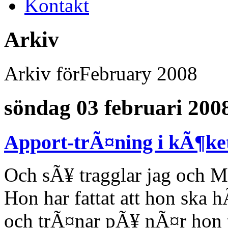
Kontakt
Arkiv
Arkiv förFebruary 2008
söndag 03 februari 200
Apport-trÃ¤ning i kÃ¶ke
Och sÃ¥ tragglar jag och 
Hon har fattat att hon ska h
och trÃ¤nar pÃ¥ nÃ¤r hon 