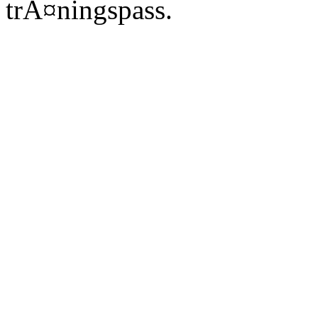
trÃ¤ningspass.