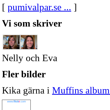
[
pumivalpar.se ...
]
Vi som skriver
Nelly och Eva
Fler bilder
Kika gärna i
Muffins album 
www.
flick
r
.com