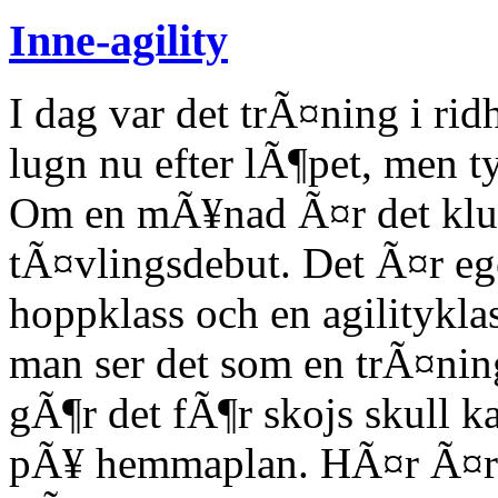
Inne-agility
I dag var det trÃ¤ning i ri
lugn nu efter lÃ¶pet, men t
Om en mÃ¥nad Ã¤r det klu
tÃ¤vlingsdebut. Det Ã¤r ege
hoppklass och en agilitykl
man ser det som en trÃ¤nin
gÃ¶r det fÃ¶r skojs skull ka
pÃ¥ hemmaplan. HÃ¤r Ã¤r l