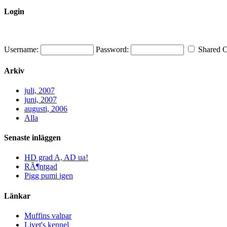
Login
Username:
Password:
Shared 
Arkiv
juli, 2007
juni, 2007
augusti, 2006
Alla
Senaste inläggen
HD grad A, AD ua!
RÃ¶ntgad
Pigg pumi igen
Länkar
Muffins valpar
Livet's kennel