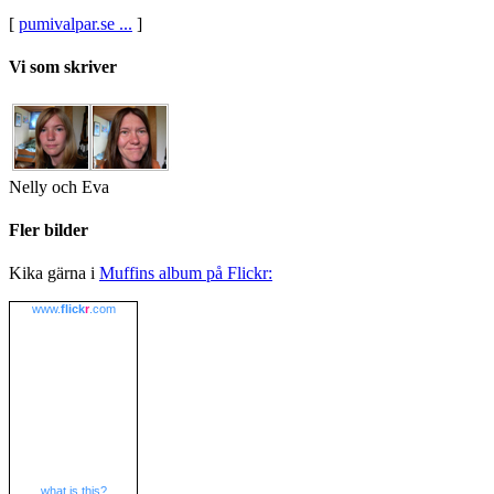
[
pumivalpar.se ...
]
Vi som skriver
Nelly och Eva
Fler bilder
Kika gärna i
Muffins album på Flickr:
www.
flick
r
.com
what is this?