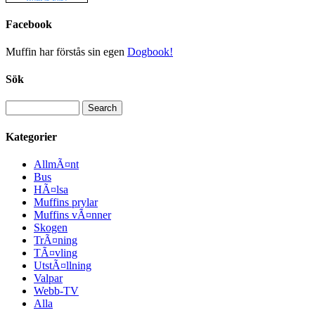
Facebook
Muffin har förstås sin egen
Dogbook!
Sök
Kategorier
AllmÃ¤nt
Bus
HÃ¤lsa
Muffins prylar
Muffins vÃ¤nner
Skogen
TrÃ¤ning
TÃ¤vling
UtstÃ¤llning
Valpar
Webb-TV
Alla