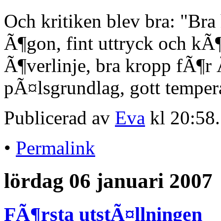
Och kritiken blev bra: "Br
Ã¶gon, fint uttryck och kÃ
Ã¶verlinje, bra kropp fÃ¶r
pÃ¤lsgrundlag, gott temper
Publicerad av
Eva
kl 20:58
•
Permalink
lördag 06 januari 2007
FÃ¶rsta utstÃ¤llningen