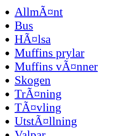
AllmÃ¤nt
Bus
HÃ¤lsa
Muffins prylar
Muffins vÃ¤nner
Skogen
TrÃ¤ning
TÃ¤vling
UtstÃ¤llning
Valpar