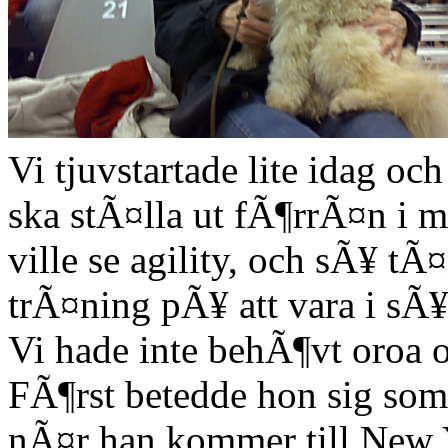
Vi tjuvstartade lite idag och
ska stÃ¤lla ut fÃ¶rrÃ¤n i
ville se agility, och sÃ¥ tÃ
trÃ¤ning pÃ¥ att vara i sÃ
Vi hade inte behÃ¶vt oroa 
FÃ¶rst betedde hon sig som
nÃ¤r han kommer till New 