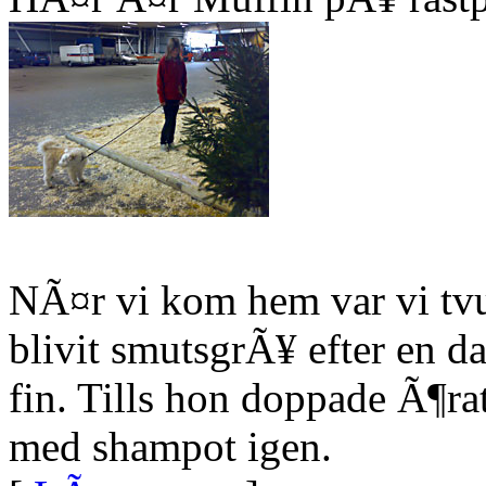
NÃ¤r vi kom hem var vi tv
blivit smutsgrÃ¥ efter en 
fin. Tills hon doppade Ã¶ra
med shampot igen.