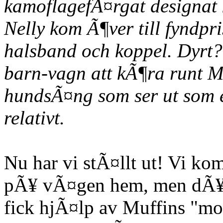
kamoflagefÃ¤rgat designat
Nelly kom Ã¶ver till fyndpr
halsband och koppel. Dyrt?
barn-vagn att kÃ¶ra runt Mu
hundsÃ¤ng som ser ut som en
relativt.
Nu har vi stÃ¤llt ut! Vi k
pÃ¥ vÃ¤gen hem, men dÃ¥ 
fick hjÃ¤lp av Muffins "mo