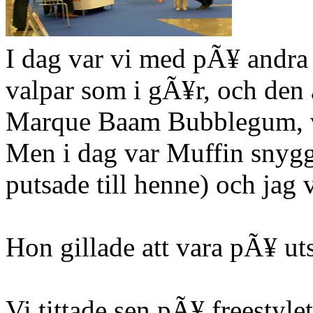
I dag var vi med pÃ¥ andra
valpar som i gÃ¥r, och den 
Marque Baam Bubblegum, v
Men i dag var Muffin snygg
putsade till henne) och jag 
Hon gillade att vara pÃ¥ ut
Vi tittade sen pÃ¥ freestyl