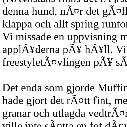
denna hund, nÃ¤r det gÃ¤ll
klappa och allt spring runt
Vi missade en uppvisning
applÃ¥derna pÃ¥ hÃ¥ll. Vi
freestyletÃ¤vlingen pÃ¥ s
Det enda som gjorde Muffin
hade gjort det rÃ¤tt fint, 
granar och utlagda vedtrÃ
ville inte sÃ¤tta en fot dÃ¤