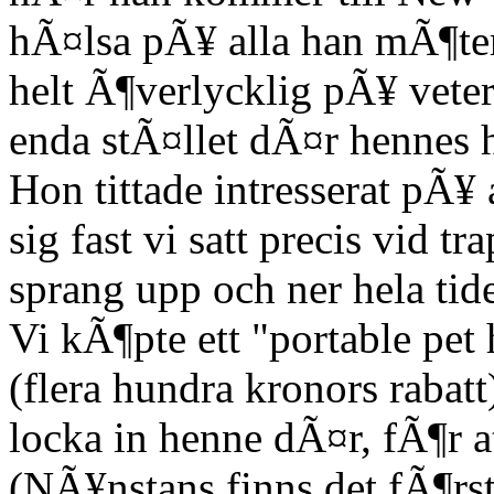
hÃ¤lsa pÃ¥ alla han mÃ¶ter.
helt Ã¶verlycklig pÃ¥ veter
enda stÃ¤llet dÃ¤r hennes 
Hon tittade intresserat pÃ¥ 
sig fast vi satt precis vid 
sprang upp och ner hela tid
Vi kÃ¶pte ett "portable pet
(flera hundra kronors rabatt
locka in henne dÃ¤r, fÃ¶r a
(NÃ¥nstans finns det fÃ¶r