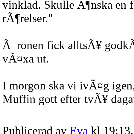
vinklad. Skulle Ã¶nska en f
rÃ¶relser."
Ã–ronen fick alltsÃ¥ godkÃ
vÃ¤xa ut.
I morgon ska vi ivÃ¤g igen
Muffin gott efter tvÃ¥ dag
Publicerad av
Eva
kl 19:13