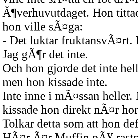
Ã¶verhuvutdaget. Hon titt
hon ville sÃ¤ga:
- Det luktar fruktansvÃ¤rt. 
Jag gÃ¶r det inte.
Och hon gjorde det inte hel
men hon kissade inte.
Inte inne i mÃ¤ssan helle
kissade hon direkt nÃ¤r hon 
Tolkar detta som att hon de
HÃ¤r Ã¤r Muffin pÃ¥ rastpl