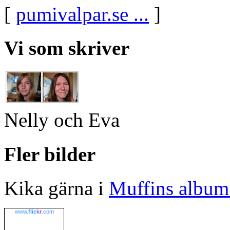
[
pumivalpar.se ...
]
Vi som skriver
Nelly och Eva
Fler bilder
Kika gärna i
Muffins album 
www.
flick
r
.com