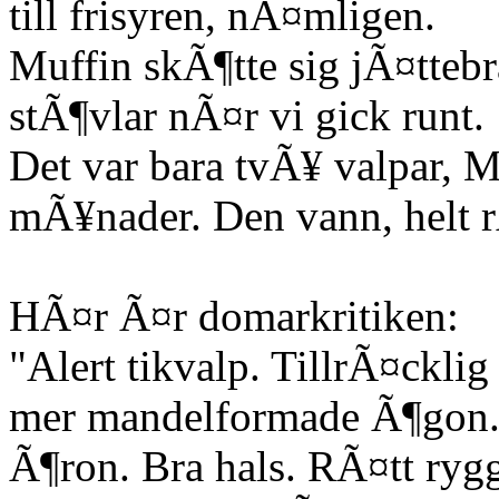
till frisyren, nÃ¤mligen.
Muffin skÃ¶tte sig jÃ¤ttebra
stÃ¶vlar nÃ¤r vi gick runt.
Det var bara tvÃ¥ valpar, M
mÃ¥nader. Den vann, helt r
HÃ¤r Ã¤r domarkritiken:
"Alert tikvalp. TillrÃ¤ckl
mer mandelformade Ã¶gon. 
Ã¶ron. Bra hals. RÃ¤tt rygg