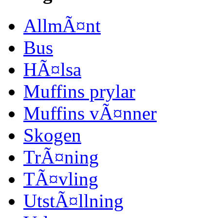
AllmÃ¤nt
Bus
HÃ¤lsa
Muffins prylar
Muffins vÃ¤nner
Skogen
TrÃ¤ning
TÃ¤vling
UtstÃ¤llning