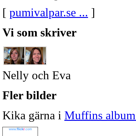
[
pumivalpar.se ...
]
Vi som skriver
Nelly och Eva
Fler bilder
Kika gärna i
Muffins album 
www.
flick
r
.com