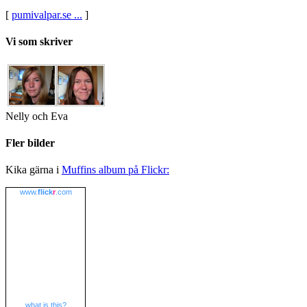
[
pumivalpar.se ...
]
Vi som skriver
Nelly och Eva
Fler bilder
Kika gärna i
Muffins album på Flickr:
www.
flick
r
.com
what is this?