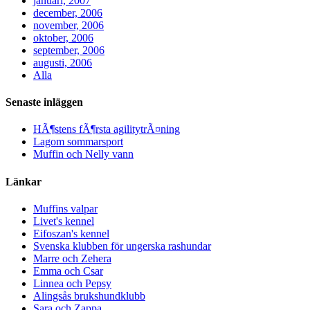
januari, 2007
december, 2006
november, 2006
oktober, 2006
september, 2006
augusti, 2006
Alla
Senaste inläggen
HÃ¶stens fÃ¶rsta agilitytrÃ¤ning
Lagom sommarsport
Muffin och Nelly vann
Länkar
Muffins valpar
Livet's kennel
Eifoszan's kennel
Svenska klubben för ungerska rashundar
Marre och Zehera
Emma och Csar
Linnea och Pepsy
Alingsås brukshundklubb
Sara och Zappa