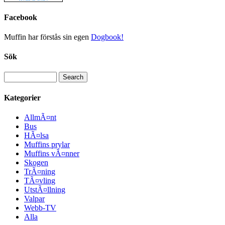
Facebook
Muffin har förstås sin egen
Dogbook!
Sök
Kategorier
AllmÃ¤nt
Bus
HÃ¤lsa
Muffins prylar
Muffins vÃ¤nner
Skogen
TrÃ¤ning
TÃ¤vling
UtstÃ¤llning
Valpar
Webb-TV
Alla