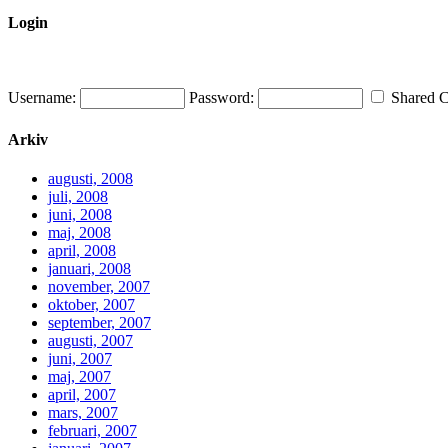
Login
Username:
Password:
Shared 
Arkiv
augusti, 2008
juli, 2008
juni, 2008
maj, 2008
april, 2008
januari, 2008
november, 2007
oktober, 2007
september, 2007
augusti, 2007
juni, 2007
maj, 2007
april, 2007
mars, 2007
februari, 2007