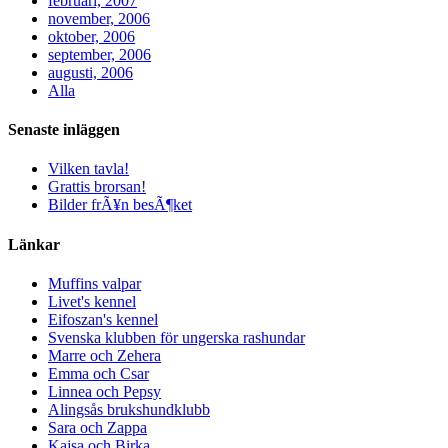
februari, 2007
november, 2006
oktober, 2006
september, 2006
augusti, 2006
Alla
Senaste inläggen
Vilken tavla!
Grattis brorsan!
Bilder frÃ¥n besÃ¶ket
Länkar
Muffins valpar
Livet's kennel
Eifoszan's kennel
Svenska klubben för ungerska rashundar
Marre och Zehera
Emma och Csar
Linnea och Pepsy
Alingsås brukshundklubb
Sara och Zappa
Kajsa och Birka