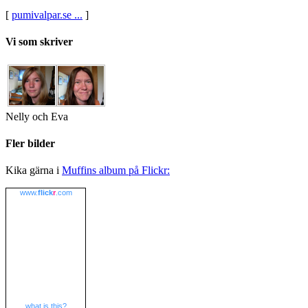
[
pumivalpar.se ...
]
Vi som skriver
Nelly och Eva
Fler bilder
Kika gärna i
Muffins album på Flickr:
www.
flick
r
.com
what is this?