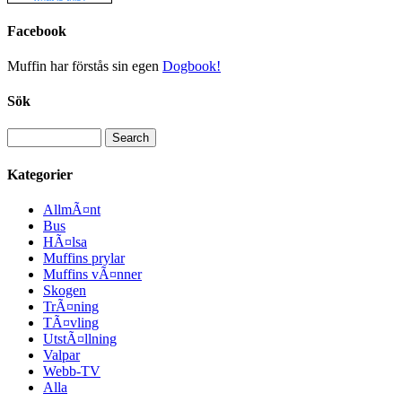
Facebook
Muffin har förstås sin egen
Dogbook!
Sök
Kategorier
AllmÃ¤nt
Bus
HÃ¤lsa
Muffins prylar
Muffins vÃ¤nner
Skogen
TrÃ¤ning
TÃ¤vling
UtstÃ¤llning
Valpar
Webb-TV
Alla