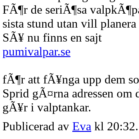
FÃ¶r de seriÃ¶sa valpkÃ¶p
sista stund utan vill planera 
SÃ¥ nu finns en sajt
pumivalpar.se
fÃ¶r att fÃ¥nga upp dem so
Sprid gÃ¤rna adressen om 
gÃ¥r i valptankar.
Publicerad av
Eva
kl 20:32