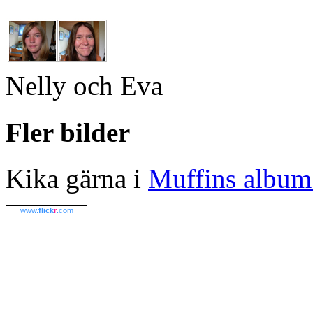
Nelly och Eva
Fler bilder
Kika gärna i
Muffins album 
www.
flick
r
.com