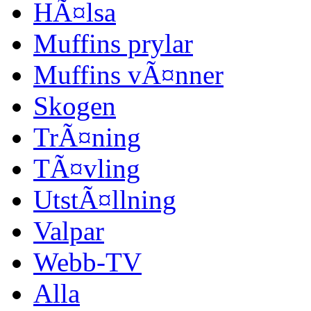
HÃ¤lsa
Muffins prylar
Muffins vÃ¤nner
Skogen
TrÃ¤ning
TÃ¤vling
UtstÃ¤llning
Valpar
Webb-TV
Alla