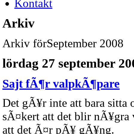
Kontakt
Arkiv
Arkiv förSeptember 2008
lördag 27 september 20
Sajt fÃ¶r valpkÃ¶pare
Det gÃ¥r inte att bara sitt
sÃ¤kert att det blir nÃ¥gra
att det Ã¤r pÃ¥ gÃ¥ng.