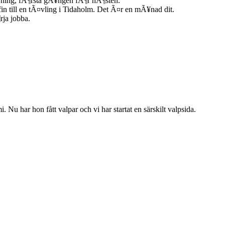
rÃ¤ning, fÃ¶rsta gÃ¥ngen fÃ¶r hÃ¶sten.
n till en tÃ¤vling i Tidaholm. Det Ã¤r en mÃ¥nad dit.
rja jobba.
 Nu har hon fått valpar och vi har startat en särskilt valpsida.