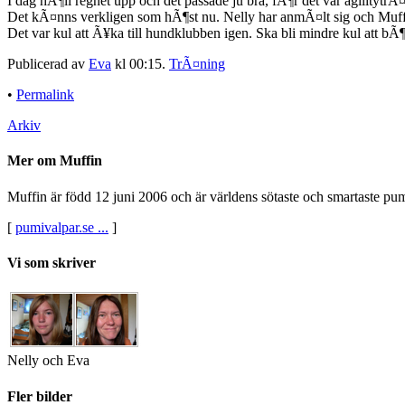
I dag hÃ¶ll regnet upp och det passade ju bra, fÃ¶r det var agilityt
Det kÃ¤nns verkligen som hÃ¶st nu. Nelly har anmÃ¤lt sig och Muffi
Det var kul att Ã¥ka till hundklubben igen. Ska bli mindre kul att bÃ¶
Publicerad av
Eva
kl 00:15.
TrÃ¤ning
•
Permalink
Arkiv
Mer om Muffin
Muffin är född 12 juni 2006 och är världens sötaste och smartaste pumi.
[
pumivalpar.se ...
]
Vi som skriver
Nelly och Eva
Fler bilder