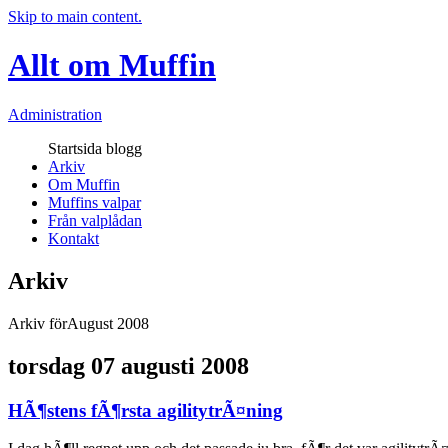
Skip to main content.
Allt om Muffin
Administration
Startsida blogg
Arkiv
Om Muffin
Muffins valpar
Från valplådan
Kontakt
Arkiv
Arkiv förAugust 2008
torsdag 07 augusti 2008
HÃ¶stens fÃ¶rsta agilitytrÃ¤ning