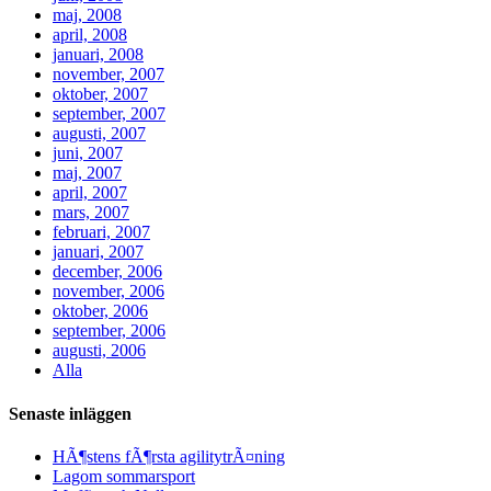
maj, 2008
april, 2008
januari, 2008
november, 2007
oktober, 2007
september, 2007
augusti, 2007
juni, 2007
maj, 2007
april, 2007
mars, 2007
februari, 2007
januari, 2007
december, 2006
november, 2006
oktober, 2006
september, 2006
augusti, 2006
Alla
Senaste inläggen
HÃ¶stens fÃ¶rsta agilitytrÃ¤ning
Lagom sommarsport