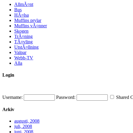
AllmÃ¤nt
Bus
HÃ¤lsa
Muffins prylar
Muffins vÃ¤nner
Skogen
TrÃ¤ning
TÃ¤vling
UtstÃ¤llning
Valpar
Webb-TV
Alla
Login
Username:
Password:
Shared 
Arkiv
augusti, 2008
juli, 2008
juni, 2008