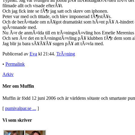
Typiskt. Jag var tvungen att jobba pÃ¥ mÃ¥ndagskvÃ¤llen nÃ¤r det v
filmade allt och visade efterÃ¥t.
Och jag fick inte se fÃ¶r jag satt och skrev om iphonen.
Peter var med och tittade, och blev imponerad fÃ¶rstÃ¥s.
Och de berÃ¤ttade om nÃ¥got dramatiskt som hÃ¤nt pÃ¥ A-hindret dÃ¤
spÃ¤nnande med.
Nu Ã¤r de anmÃ¤lda till en trÃ¤ningstÃ¤vling hos Emelie Merenius
Och sen Ã¤r det en trÃ¤ningstÃ¤vling pÃ¥ klubben fÃ¶r dem som aldr
Jag blir ju bara sÃ¥Ã¥Ã¥ sugen pÃ¥ att tÃ¤vla med.
Publicerad av
Eva
kl 21:44.
TrÃ¤ning
•
Permalink
Arkiv
Mer om Muffin
Muffin är född 12 juni 2006 och är världens sötaste och smartaste pumi.
[
pumivalpar.se ...
]
Vi som skriver