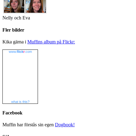
Nelly och Eva
Fler bilder
Kika gärna i
Muffins album på Flickr:
www.
flick
r
.com
what is this?
Facebook
Muffin har förstås sin egen
Dogbook!