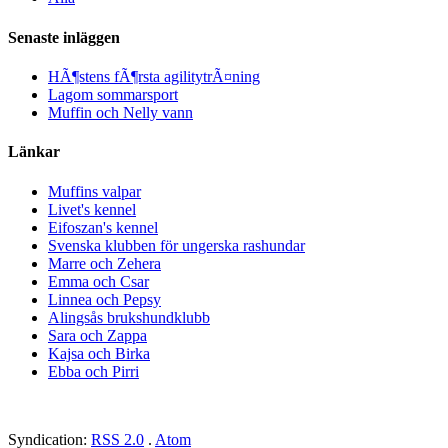
Senaste inläggen
HÃ¶stens fÃ¶rsta agilitytrÃ¤ning
Lagom sommarsport
Muffin och Nelly vann
Länkar
Muffins valpar
Livet's kennel
Eifoszan's kennel
Svenska klubben för ungerska rashundar
Marre och Zehera
Emma och Csar
Linnea och Pepsy
Alingsås brukshundklubb
Sara och Zappa
Kajsa och Birka
Ebba och Pirri
Syndication:
RSS 2.0
.
Atom