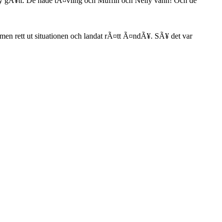
ly gÃ¥tt. De hade tÃ¤vling och Muffin och Nelly vann! Och de
en rett ut situationen och landat rÃ¤tt Ã¤ndÃ¥. SÃ¥ det var