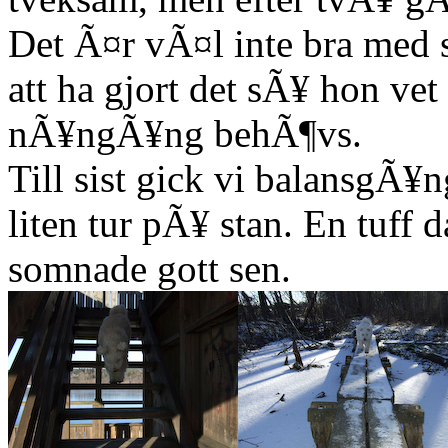
Det Ã¤r vÃ¤l inte bra med s
att ha gjort det sÃ¥ hon vet 
nÃ¥ngÃ¥ng behÃ¶vs.
Till sist gick vi balansgÃ
liten tur pÃ¥ stan. En tuff 
somnade gott sen.