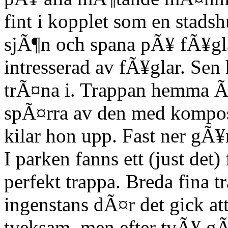
fint i kopplet som en stadsh
sjÃ¶n och spana pÃ¥ fÃ¥gl
intresserad av fÃ¥glar. Sen h
trÃ¤na i. Trappan hemma Ã¤
spÃ¤rra av den med kompo
kilar hon upp. Fast ner gÃ¥r
I parken fanns ett (just de
perfekt trappa. Breda fina t
ingenstans dÃ¤r det gick att
tveksam, men efter tvÃ¥ gÃ¥