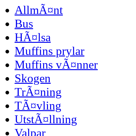
AllmÃ¤nt
Bus
HÃ¤lsa
Muffins prylar
Muffins vÃ¤nner
Skogen
TrÃ¤ning
TÃ¤vling
UtstÃ¤llning
Valpar